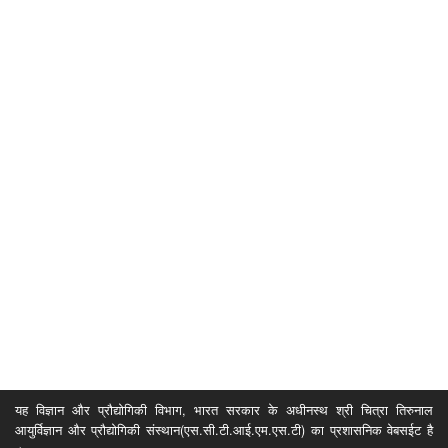
यह विज्ञान और प्रौद्योगिकी विभाग, भारत सरकार के अधीनस्थ श्री चित्रा तिरुनाल
आयुर्विज्ञान और प्रौद्योगिकी संस्थान(एस.सी.टी.आई.एम.एस.टी) का प्रशासनिक वेबसईट है