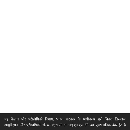
यह विज्ञान और प्रौद्योगिकी विभाग, भारत सरकार के अधीनस्थ श्री चित्रा तिरुनाल
आयुर्विज्ञान और प्रौद्योगिकी संस्थान(एस.सी.टी.आई.एम.एस.टी) का प्रशासनिक वेबसईट है