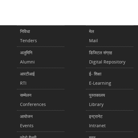
निविधा
मेल
Tenders
Mail
अलुमिनि
डिजिटल संग्रह
Alumni
Digital Repository
आरटीआई
ई- शिक्षा
RTI
E-Learning
सम्मेलन
पुस्तकालय
Conferences
Library
आयोजन
इन्ट्रानेट
Events
Intranet
फोटो गैलरी
मदद