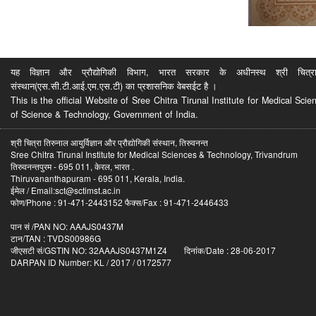
यह विज्ञान और प्रौद्योगिकी विभाग, भारत सरकार के अधीनस्थ श्री चित्रा ति
संस्थान(एस.सी.टी.आई.एम.एस.टी) का प्रशासनिक वेबसईट है ।
This is the official Website of Sree Chitra Tirunal Institute for Medical S
of Science & Technology, Government of India.
श्री चित्रा तिरुनाल आयुर्विज्ञान और प्रौद्योगिकी संस्थान, तिरुवनन्त
Sree Chitra Tirunal Institute for Medical Sciences & Technology, Trivandrum
तिरुवनन्तपुरम - 695 011, केरल, भारत .
Thiruvananthapuram - 695 011, Kerala, India.
ईमेल / Email:sct@sctimst.ac.in
फोण/Phone : 91-471-2443152 फैक्स/Fax : 91-471-2446433
पान सं /PAN NO: AAAJS0437M
टान/TAN : TVDS00986G
जीएसटी सं/GSTIN NO: 32AAAJS0437M1Z4 दिनांक/Date : 28-06-2017
DARPAN ID Number: KL / 2017 / 0172577