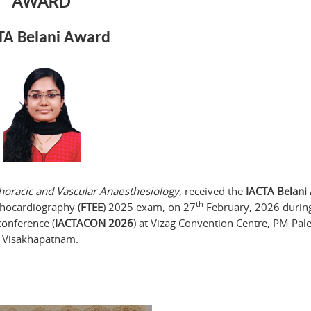
AWARD
TA Belani Award
thoracic and Vascular Anaesthesiology,
received the
IACTA Belani
th
chocardiography (
FTEE
) 2025 exam, on 27
February, 2026 durin
conference (
IACTACON 2026
) at Vizag Convention Centre, PM Pal
Visakhapatnam.