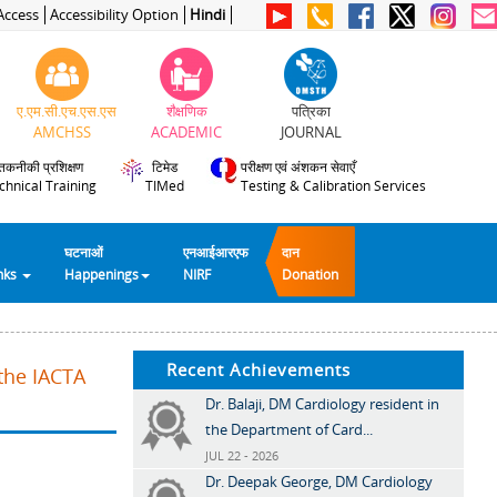
Access
Accessibility Option
Hindi
ए.एम.सी.एच.एस.एस
शैक्षणिक
पत्रिका
AMCHSS
ACADEMIC
JOURNAL
तकनीकी प्रशिक्षण
टिमेड
परीक्षण एवं अंशकन सेवाएँ
chnical Training
TIMed
Testing & Calibration Services
घटनाओं
एनआईआरएफ
दान
inks
Happenings
NIRF
Donation
Recent Achievements
 the IACTA
Dr. Balaji, DM Cardiology resident in
the Department of Card...
JUL 22 - 2026
Dr. Deepak George, DM Cardiology