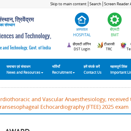
Skip to main content
Search
Screen Reader 
स्थान, त्रिवेंद्रम
 का संस्थान
अस्पताल
बीएमटी
ciences and Technology,
HOSPITAL
BMT
डीएसटी लॉगिन
टीआरसी
e and Technology, Govt. of India
DST Login
TRC
Te
समाचार एवं संसाधन
भर्तियाँ
हमें संपर्क करें
महत्वपूर्ण लिंक
News and Resources
Recruitment
Contact Us
Important L
ardiothoracic and Vascular Anaesthesiology, received
in Transesophageal Echocardiography (FTEE) 2025 exam