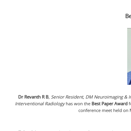
Be
Dr Revanth R B
,
Senior Resident, DM Neuroimaging & In
Interventional Radiology
has won the
Best Paper Award
f
conference meet held on