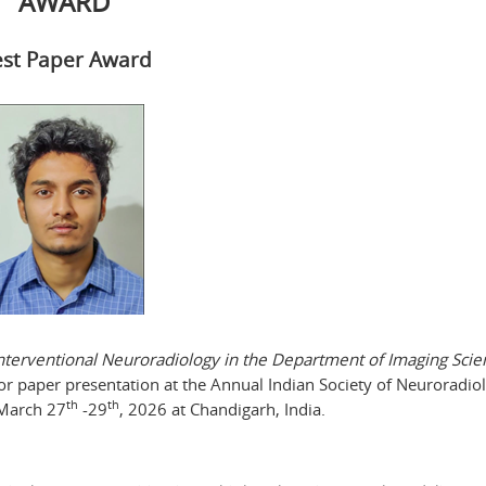
AWARD
st Paper Award
terventional Neuroradiology in the Department of Imaging Scie
or paper presentation at the Annual Indian Society of Neuroradiol
th
th
 March 27
-29
, 2026 at Chandigarh, India.