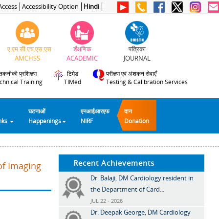
Access
Accessibility Option
Hindi
ए.एम.सी.एच.एस.एस
शैक्षणिक
पत्रिका
AMCHSS
ACADEMIC
JOURNAL
तकनीकी प्रशिक्षण
टिमेड
परीक्षण एवं अंशकन सेवाएँ
chnical Training
TIMed
Testing & Calibration Services
घटनाओं
एनआईआरएफ
दान
inks
Happenings
NIRF
Donation
Recent Achievements
of Imaging
Dr. Balaji, DM Cardiology resident in
the Department of Card...
JUL 22 - 2026
Dr. Deepak George, DM Cardiology