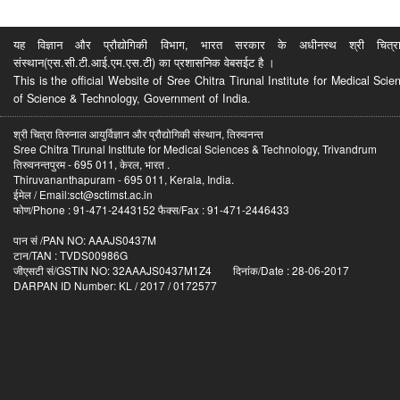
यह विज्ञान और प्रौद्योगिकी विभाग, भारत सरकार के अधीनस्थ श्री चित्रा ति
संस्थान(एस.सी.टी.आई.एम.एस.टी) का प्रशासनिक वेबसईट है ।
This is the official Website of Sree Chitra Tirunal Institute for Medical S
of Science & Technology, Government of India.
श्री चित्रा तिरुनाल आयुर्विज्ञान और प्रौद्योगिकी संस्थान, तिरुवनन्त
Sree Chitra Tirunal Institute for Medical Sciences & Technology, Trivandrum
तिरुवनन्तपुरम - 695 011, केरल, भारत .
Thiruvananthapuram - 695 011, Kerala, India.
ईमेल / Email:sct@sctimst.ac.in
फोण/Phone : 91-471-2443152 फैक्स/Fax : 91-471-2446433
पान सं /PAN NO: AAAJS0437M
टान/TAN : TVDS00986G
जीएसटी सं/GSTIN NO: 32AAAJS0437M1Z4 दिनांक/Date : 28-06-2017
DARPAN ID Number: KL / 2017 / 0172577