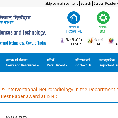
Skip to main content
Search
Screen Reader 
स्थान, त्रिवेंद्रम
 का संस्थान
अस्पताल
बीएमटी
ciences and Technology,
HOSPITAL
BMT
डीएसटी लॉगिन
टीआरसी
e and Technology, Govt. of India
DST Login
TRC
Te
समाचार एवं संसाधन
भर्तियाँ
हमें संपर्क करें
महत्वपूर्ण लिंक
News and Resources
Recruitment
Contact Us
Important L
 & Interventional Neuroradiology in the Department 
 Best Paper award at ISNR