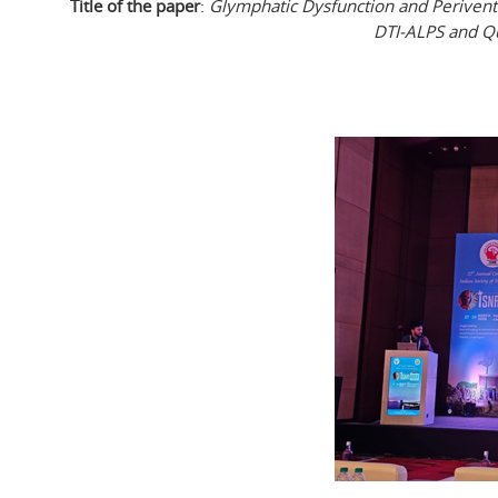
Title of the paper
:
Glymphatic Dysfunction and Periventri
DTI-ALPS and Qu