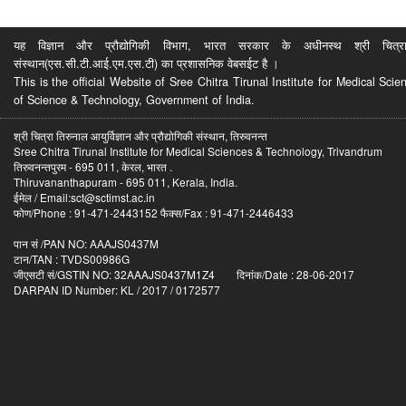
यह विज्ञान और प्रौद्योगिकी विभाग, भारत सरकार के अधीनस्थ श्री चित्रा ति
संस्थान(एस.सी.टी.आई.एम.एस.टी) का प्रशासनिक वेबसईट है ।
This is the official Website of Sree Chitra Tirunal Institute for Medical S
of Science & Technology, Government of India.
श्री चित्रा तिरुनाल आयुर्विज्ञान और प्रौद्योगिकी संस्थान, तिरुवनन्त
Sree Chitra Tirunal Institute for Medical Sciences & Technology, Trivandrum
तिरुवनन्तपुरम - 695 011, केरल, भारत .
Thiruvananthapuram - 695 011, Kerala, India.
ईमेल / Email:sct@sctimst.ac.in
फोण/Phone : 91-471-2443152 फैक्स/Fax : 91-471-2446433
पान सं /PAN NO: AAAJS0437M
टान/TAN : TVDS00986G
जीएसटी सं/GSTIN NO: 32AAAJS0437M1Z4 दिनांक/Date : 28-06-2017
DARPAN ID Number: KL / 2017 / 0172577