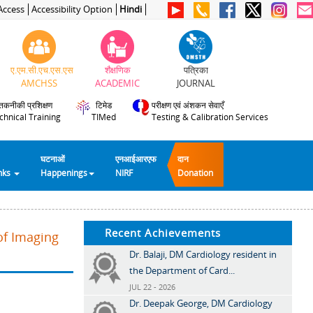
Access
Accessibility Option
Hindi
ए.एम.सी.एच.एस.एस
शैक्षणिक
पत्रिका
AMCHSS
ACADEMIC
JOURNAL
तकनीकी प्रशिक्षण
टिमेड
परीक्षण एवं अंशकन सेवाएँ
chnical Training
TIMed
Testing & Calibration Services
घटनाओं
एनआईआरएफ
दान
inks
Happenings
NIRF
Donation
Recent Achievements
of Imaging
Dr. Balaji, DM Cardiology resident in
the Department of Card...
JUL 22 - 2026
Dr. Deepak George, DM Cardiology