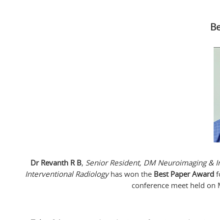
Be
Dr Revanth R B
,
Senior Resident, DM Neuroimaging & In
Interventional Radiology
has won the
Best Paper Award
f
conference meet held on