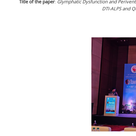
Title of the paper
:
Glymphatic Dysfunction and Periventri
DTI-ALPS and Qu