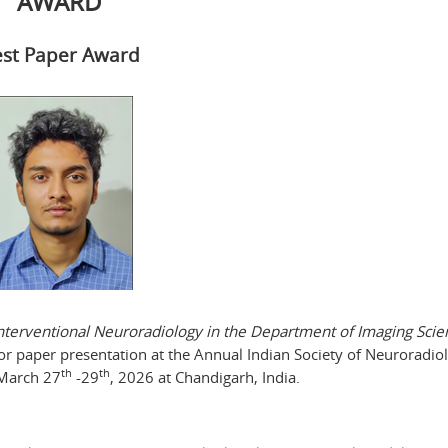
AWARD
st Paper Award
terventional Neuroradiology in the Department of Imaging Scie
or paper presentation at the Annual Indian Society of Neuroradiol
th
th
 March 27
-29
, 2026 at Chandigarh, India.