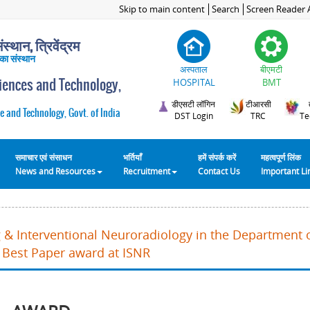
Skip to main content
Search
Screen Reader 
स्थान, त्रिवेंद्रम
 का संस्थान
अस्पताल
बीएमटी
ciences and Technology,
HOSPITAL
BMT
डीएसटी लॉगिन
टीआरसी
e and Technology, Govt. of India
DST Login
TRC
Te
समाचार एवं संसाधन
भर्तियाँ
हमें संपर्क करें
महत्वपूर्ण लिंक
News and Resources
Recruitment
Contact Us
Important L
 & Interventional Neuroradiology in the Department 
 Best Paper award at ISNR