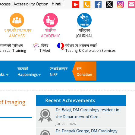
Access
Accessibility Option
Hindi
ए.एम.सी.एच.एस.एस
शैक्षणिक
पत्रिका
AMCHSS
ACADEMIC
JOURNAL
तकनीकी प्रशिक्षण
टिमेड
परीक्षण एवं अंशकन सेवाएँ
chnical Training
TIMed
Testing & Calibration Services
घटनाओं
एनआईआरएफ
दान
inks
Happenings
NIRF
Donation
Recent Achievements
of Imaging
Dr. Balaji, DM Cardiology resident in
the Department of Card...
JUL 22 - 2026
Dr. Deepak George, DM Cardiology