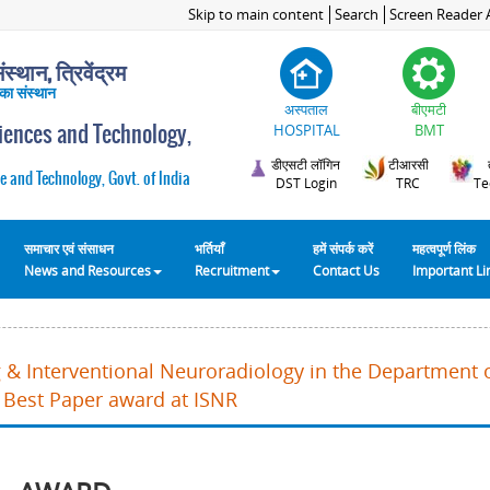
Skip to main content
Search
Screen Reader 
स्थान, त्रिवेंद्रम
 का संस्थान
अस्पताल
बीएमटी
ciences and Technology,
HOSPITAL
BMT
डीएसटी लॉगिन
टीआरसी
e and Technology, Govt. of India
DST Login
TRC
Te
समाचार एवं संसाधन
भर्तियाँ
हमें संपर्क करें
महत्वपूर्ण लिंक
News and Resources
Recruitment
Contact Us
Important L
 & Interventional Neuroradiology in the Department 
 Best Paper award at ISNR