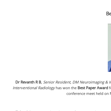
Be
Dr Revanth R B
,
Senior Resident, DM Neuroimaging & In
Interventional Radiology
has won the
Best Paper Award
f
conference meet held on