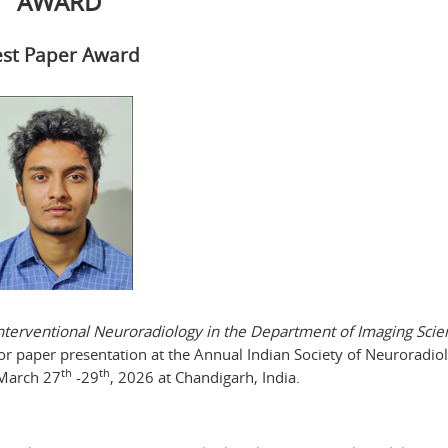
AWARD
st Paper Award
terventional Neuroradiology in the Department of Imaging Scie
or paper presentation at the Annual Indian Society of Neuroradiol
th
th
 March 27
-29
, 2026 at Chandigarh, India.