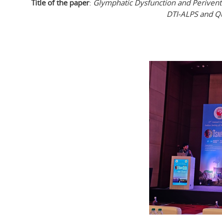
Title of the paper
:
Glymphatic Dysfunction and Periventri
DTI-ALPS and Qu