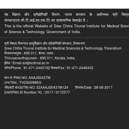
यह विज्ञान और प्रौद्योगिकी विभाग, भारत सरकार के अधीनस्थ श्री चित्रा ति
संस्थान(एस.सी.टी.आई.एम.एस.टी) का प्रशासनिक वेबसईट है ।
This is the official Website of Sree Chitra Tirunal Institute for Medical S
of Science & Technology, Government of India.
श्री चित्रा तिरुनाल आयुर्विज्ञान और प्रौद्योगिकी संस्थान, तिरुवनन्त
Sree Chitra Tirunal Institute for Medical Sciences & Technology, Trivandrum
तिरुवनन्तपुरम - 695 011, केरल, भारत .
Thiruvananthapuram - 695 011, Kerala, India.
ईमेल / Email:sct@sctimst.ac.in
फोण/Phone : 91-471-2443152 फैक्स/Fax : 91-471-2446433
पान सं /PAN NO: AAAJS0437M
टान/TAN : TVDS00986G
जीएसटी सं/GSTIN NO: 32AAAJS0437M1Z4 दिनांक/Date : 28-06-2017
DARPAN ID Number: KL / 2017 / 0172577