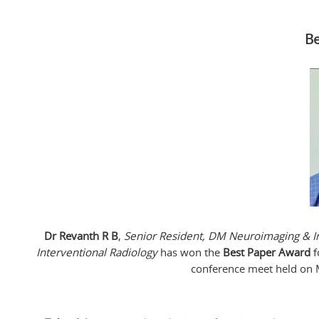
Be
Dr Revanth R B
,
Senior Resident, DM Neuroimaging & In
Interventional Radiology
has won the
Best Paper Award
f
conference meet held on