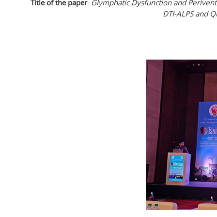
Title of the paper
:
Glymphatic Dysfunction and Periventri
DTI-ALPS and Qu