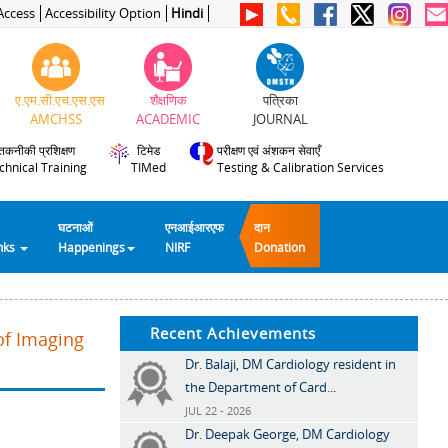
Access
Accessibility Option
Hindi
ए.एम.सी.एच.एस.एस
शैक्षणिक
पत्रिका
AMCHSS
ACADEMIC
JOURNAL
तकनीकी प्रशिक्षण
टिमेड
परीक्षण एवं अंशकन सेवाएँ
chnical Training
TIMed
Testing & Calibration Services
घटनाओं
एनआईआरएफ
दान
inks
Happenings
NIRF
Donation
Recent Achievements
of Imaging
Dr. Balaji, DM Cardiology resident in
the Department of Card...
JUL 22 - 2026
Dr. Deepak George, DM Cardiology