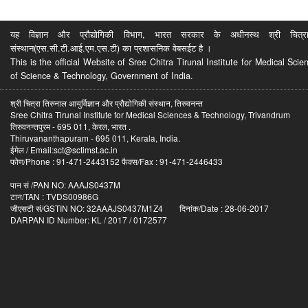
यह विज्ञान और प्रौद्योगिकी विभाग, भारत सरकार के अधीनस्थ श्री चित्रा ति
संस्थान(एस.सी.टी.आई.एम.एस.टी) का प्रशासनिक वेबसईट है ।
This is the official Website of Sree Chitra Tirunal Institute for Medical S
of Science & Technology, Government of India.
श्री चित्रा तिरुनाल आयुर्विज्ञान और प्रौद्योगिकी संस्थान, तिरुवनन्त
Sree Chitra Tirunal Institute for Medical Sciences & Technology, Trivandrum
तिरुवनन्तपुरम - 695 011, केरल, भारत .
Thiruvananthapuram - 695 011, Kerala, India.
ईमेल / Email:sct@sctimst.ac.in
फोण/Phone : 91-471-2443152 फैक्स/Fax : 91-471-2446433
पान सं /PAN NO: AAAJS0437M
टान/TAN : TVDS00986G
जीएसटी सं/GSTIN NO: 32AAAJS0437M1Z4 दिनांक/Date : 28-06-2017
DARPAN ID Number: KL / 2017 / 0172577