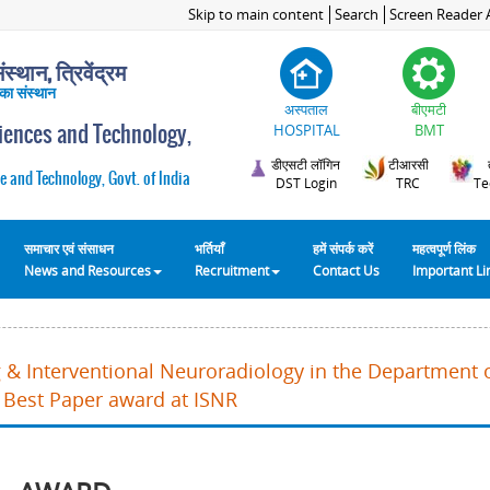
Skip to main content
Search
Screen Reader 
स्थान, त्रिवेंद्रम
 का संस्थान
अस्पताल
बीएमटी
ciences and Technology,
HOSPITAL
BMT
डीएसटी लॉगिन
टीआरसी
e and Technology, Govt. of India
DST Login
TRC
Te
समाचार एवं संसाधन
भर्तियाँ
हमें संपर्क करें
महत्वपूर्ण लिंक
News and Resources
Recruitment
Contact Us
Important L
 & Interventional Neuroradiology in the Department 
 Best Paper award at ISNR