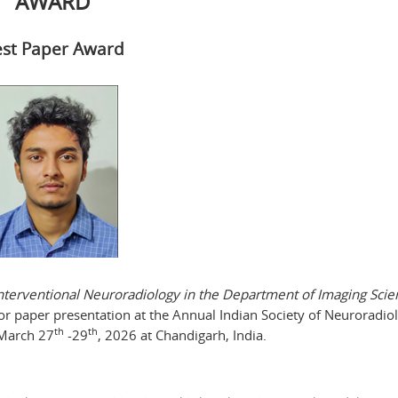
AWARD
st Paper Award
terventional Neuroradiology in the Department of Imaging Scie
or paper presentation at the Annual Indian Society of Neuroradiol
th
th
 March 27
-29
, 2026 at Chandigarh, India.