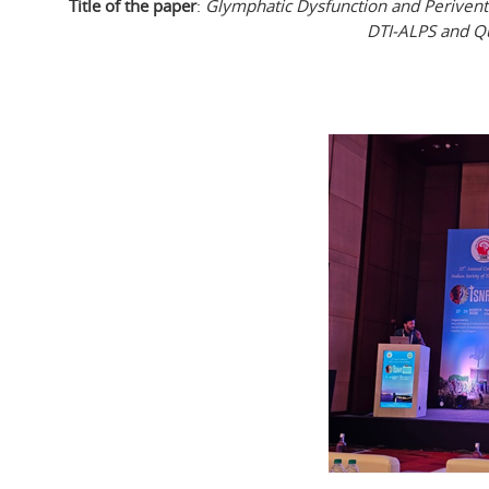
Title of the paper
:
Glymphatic Dysfunction and Periventri
DTI-ALPS and Qu