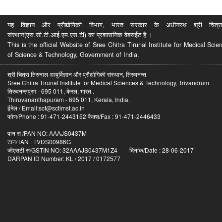
यह विज्ञान और प्रौद्योगिकी विभाग, भारत सरकार के अधीनस्थ श्री चित्रा ति
संस्थान(एस.सी.टी.आई.एम.एस.टी) का प्रशासनिक वेबसईट है ।
This is the official Website of Sree Chitra Tirunal Institute for Medical S
of Science & Technology, Government of India.
श्री चित्रा तिरुनाल आयुर्विज्ञान और प्रौद्योगिकी संस्थान, तिरुवनन्त
Sree Chitra Tirunal Institute for Medical Sciences & Technology, Trivandrum
तिरुवनन्तपुरम - 695 011, केरल, भारत .
Thiruvananthapuram - 695 011, Kerala, India.
ईमेल / Email:sct@sctimst.ac.in
फोण/Phone : 91-471-2443152 फैक्स/Fax : 91-471-2446433
पान सं /PAN NO: AAAJS0437M
टान/TAN : TVDS00986G
जीएसटी सं/GSTIN NO: 32AAAJS0437M1Z4 दिनांक/Date : 28-06-2017
DARPAN ID Number: KL / 2017 / 0172577