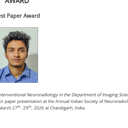
AWARD
st Paper Award
terventional Neuroradiology in the Department of Imaging Scie
or paper presentation at the Annual Indian Society of Neuroradiol
th
th
 March 27
-29
, 2026 at Chandigarh, India.