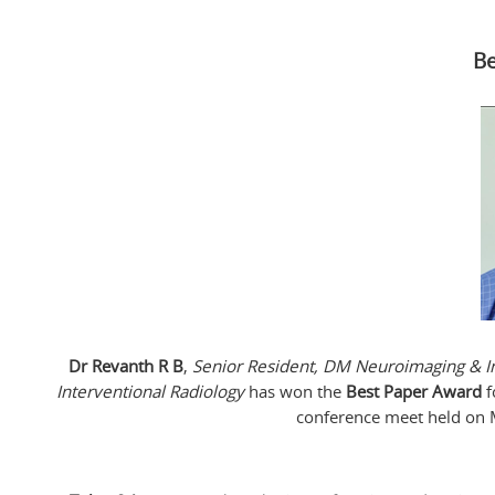
Be
Dr Revanth R B
,
Senior Resident, DM Neuroimaging & In
Interventional Radiology
has won the
Best Paper Award
f
conference meet held on