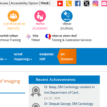
Access
Accessibility Option
Hindi
ए.एम.सी.एच.एस.एस
शैक्षणिक
पत्रिका
AMCHSS
ACADEMIC
JOURNAL
तकनीकी प्रशिक्षण
टिमेड
परीक्षण एवं अंशकन सेवाएँ
chnical Training
TIMed
Testing & Calibration Services
घटनाओं
एनआईआरएफ
दान
inks
Happenings
NIRF
Donation
Recent Achievements
of Imaging
Dr. Balaji, DM Cardiology resident in
the Department of Card...
JUL 22 - 2026
Dr. Deepak George, DM Cardiology