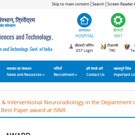
Skip to main content
Search
Screen Reader 
स्थान, त्रिवेंद्रम
 का संस्थान
अस्पताल
बीएमटी
ciences and Technology,
HOSPITAL
BMT
डीएसटी लॉगिन
टीआरसी
e and Technology, Govt. of India
DST Login
TRC
Te
समाचार एवं संसाधन
भर्तियाँ
हमें संपर्क करें
महत्वपूर्ण लिंक
News and Resources
Recruitment
Contact Us
Important L
 & Interventional Neuroradiology in the Department 
 Best Paper award at ISNR