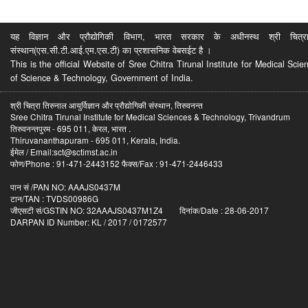
यह विज्ञान और प्रौद्योगिकी विभाग, भारत सरकार के अधीनस्थ श्री चित्रा ति
संस्थान(एस.सी.टी.आई.एम.एस.टी) का प्रशासनिक वेबसईट है ।
This is the official Website of Sree Chitra Tirunal Institute for Medical S
of Science & Technology, Government of India.
श्री चित्रा तिरुनाल आयुर्विज्ञान और प्रौद्योगिकी संस्थान, तिरुवनन्त
Sree Chitra Tirunal Institute for Medical Sciences & Technology, Trivandrum
तिरुवनन्तपुरम - 695 011, केरल, भारत .
Thiruvananthapuram - 695 011, Kerala, India.
ईमेल / Email:sct@sctimst.ac.in
फोण/Phone : 91-471-2443152 फैक्स/Fax : 91-471-2446433
पान सं /PAN NO: AAAJS0437M
टान/TAN : TVDS00986G
जीएसटी सं/GSTIN NO: 32AAAJS0437M1Z4 दिनांक/Date : 28-06-2017
DARPAN ID Number: KL / 2017 / 0172577