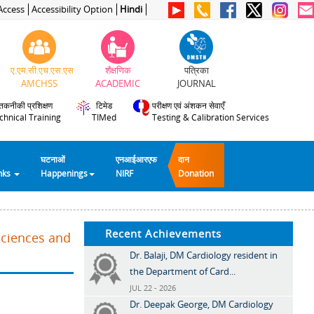
Access
Accessibility Option
Hindi
ए.एम.सी.एच.एस.एस
शैक्षणिक
पत्रिका
AMCHSS
ACADEMIC
JOURNAL
तकनीकी प्रशिक्षण
टिमेड
परीक्षण एवं अंशकन सेवाएँ
chnical Training
TIMed
Testing & Calibration Services
घटनाओं
एनआईआरएफ
दान
inks
Happenings
NIRF
Donation
Recent Achievements
Sciences and
Dr. Balaji, DM Cardiology resident in
the Department of Card...
JUL 22 - 2026
Dr. Deepak George, DM Cardiology