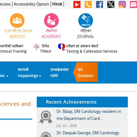
Access
Accessibility Option
Hindi
ए.एम.सी.एच.एस.एस
शैक्षणिक
पत्रिका
AMCHSS
ACADEMIC
JOURNAL
तकनीकी प्रशिक्षण
टिमेड
परीक्षण एवं अंशकन सेवाएँ
chnical Training
TIMed
Testing & Calibration Services
घटनाओं
एनआईआरएफ
दान
inks
Happenings
NIRF
Donation
Recent Achievements
Sciences and
Dr. Balaji, DM Cardiology resident in
the Department of Card...
JUL 22 - 2026
Dr. Deepak George, DM Cardiology