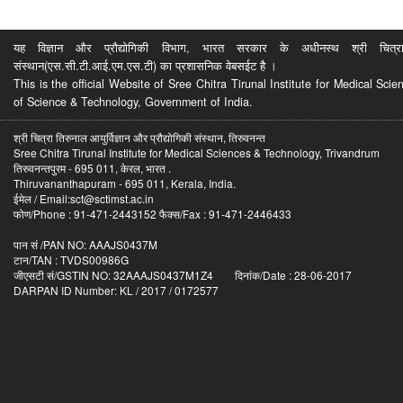
यह विज्ञान और प्रौद्योगिकी विभाग, भारत सरकार के अधीनस्थ श्री चित्रा ति
संस्थान(एस.सी.टी.आई.एम.एस.टी) का प्रशासनिक वेबसईट है ।
This is the official Website of Sree Chitra Tirunal Institute for Medical S
of Science & Technology, Government of India.
श्री चित्रा तिरुनाल आयुर्विज्ञान और प्रौद्योगिकी संस्थान, तिरुवनन्त
Sree Chitra Tirunal Institute for Medical Sciences & Technology, Trivandrum
तिरुवनन्तपुरम - 695 011, केरल, भारत .
Thiruvananthapuram - 695 011, Kerala, India.
ईमेल / Email:sct@sctimst.ac.in
फोण/Phone : 91-471-2443152 फैक्स/Fax : 91-471-2446433
पान सं /PAN NO: AAAJS0437M
टान/TAN : TVDS00986G
जीएसटी सं/GSTIN NO: 32AAAJS0437M1Z4 दिनांक/Date : 28-06-2017
DARPAN ID Number: KL / 2017 / 0172577