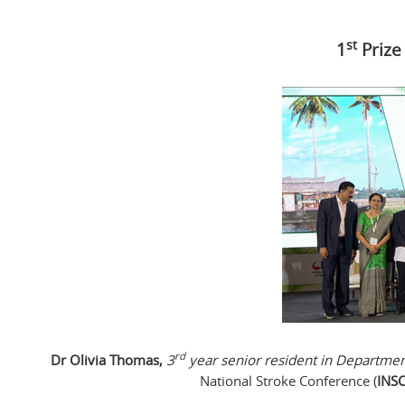
st
1
Prize
rd
Dr Olivia Thomas,
3
year senior resident in Departmen
National Stroke Conference (
INS