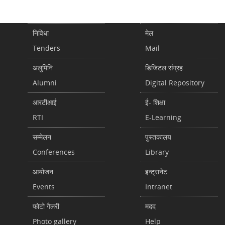
निविधा
मेल
Tenders
Mail
अलुमिनि
डिजिटल संग्रह
Alumni
Digital Repository
आरटीआई
ई- शिक्षा
RTI
E-Learning
सम्मेलन
पुस्तकालय
Conferences
Library
आयोजन
इन्ट्रानेट
Events
Intranet
फोटो गैलरी
मदद
Photo gallery
Help