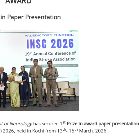
AWARD
 in Paper Presentation
st
t of Neurology
has secured 1
Prize in award paper presentation
th
th
C
) 2026, held in Kochi from 13
- 15
March, 2026.