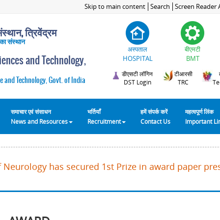
Skip to main content
Search
Screen Reader 
स्थान, त्रिवेंद्रम
 का संस्थान
अस्पताल
बीएमटी
ciences and Technology,
HOSPITAL
BMT
डीएसटी लॉगिन
टीआरसी
e and Technology, Govt. of India
DST Login
TRC
Te
समाचार एवं संसाधन
भर्तियाँ
हमें संपर्क करें
महत्वपूर्ण लिंक
News and Resources
Recruitment
Contact Us
Important L
f Neurology has secured 1st Prize in award paper pre