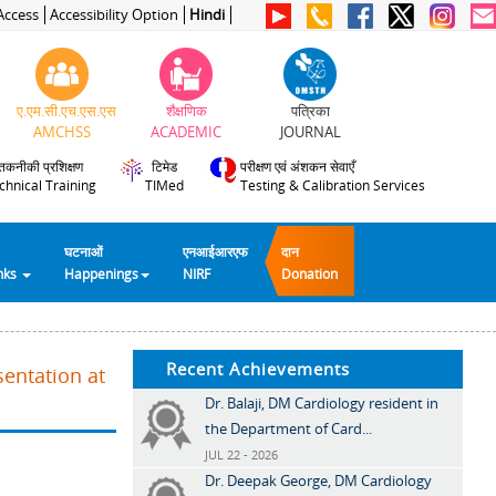
Access
Accessibility Option
Hindi
ए.एम.सी.एच.एस.एस
शैक्षणिक
पत्रिका
AMCHSS
ACADEMIC
JOURNAL
तकनीकी प्रशिक्षण
टिमेड
परीक्षण एवं अंशकन सेवाएँ
chnical Training
TIMed
Testing & Calibration Services
घटनाओं
एनआईआरएफ
दान
inks
Happenings
NIRF
Donation
Recent Achievements
sentation at
Dr. Balaji, DM Cardiology resident in
the Department of Card...
JUL 22 - 2026
Dr. Deepak George, DM Cardiology