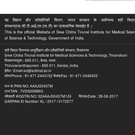
यह विज्ञान और प्रौद्योगिकी विभाग, भारत सरकार के अधीनस्थ श्री चित्रा ति
संस्थान(एस.सी.टी.आई.एम.एस.टी) का प्रशासनिक वेबसईट है ।
This is the official Website of Sree Chitra Tirunal Institute for Medical S
of Science & Technology, Government of India.
श्री चित्रा तिरुनाल आयुर्विज्ञान और प्रौद्योगिकी संस्थान, तिरुवनन्त
Sree Chitra Tirunal Institute for Medical Sciences & Technology, Trivandrum
तिरुवनन्तपुरम - 695 011, केरल, भारत .
Thiruvananthapuram - 695 011, Kerala, India.
ईमेल / Email:sct@sctimst.ac.in
फोण/Phone : 91-471-2443152 फैक्स/Fax : 91-471-2446433
पान सं /PAN NO: AAAJS0437M
टान/TAN : TVDS00986G
जीएसटी सं/GSTIN NO: 32AAAJS0437M1Z4 दिनांक/Date : 28-06-2017
DARPAN ID Number: KL / 2017 / 0172577