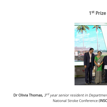
st
1
Prize
rd
Dr Olivia Thomas,
3
year senior resident in Departmen
National Stroke Conference (
INS