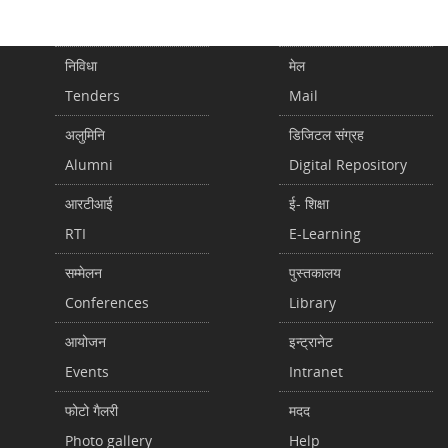
निविधा
मेल
Tenders
Mail
अलुमिनि
डिजिटल संग्रह
Alumni
Digital Repository
आरटीआई
ई- शिक्षा
RTI
E-Learning
सम्मेलन
पुस्तकालय
Conferences
Library
आयोजन
इन्ट्रानेट
Events
Intranet
फोटो गैलरी
मदद
Photo gallery
Help