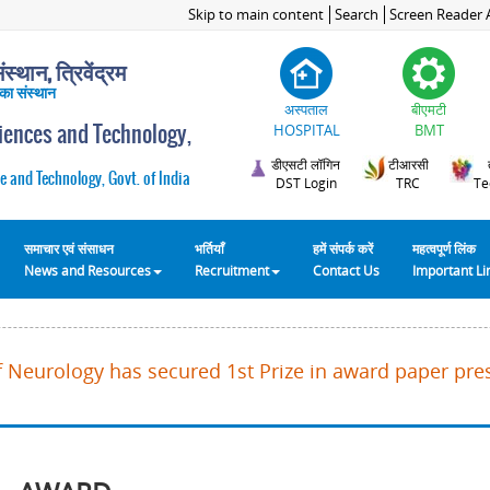
Skip to main content
Search
Screen Reader 
स्थान, त्रिवेंद्रम
 का संस्थान
अस्पताल
बीएमटी
ciences and Technology,
HOSPITAL
BMT
डीएसटी लॉगिन
टीआरसी
e and Technology, Govt. of India
DST Login
TRC
Te
समाचार एवं संसाधन
भर्तियाँ
हमें संपर्क करें
महत्वपूर्ण लिंक
News and Resources
Recruitment
Contact Us
Important L
f Neurology has secured 1st Prize in award paper pre