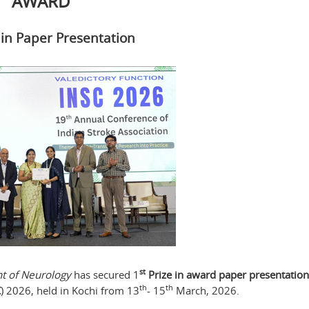
AWARD
 in Paper Presentation
st
t of Neurology
has secured 1
Prize in award paper presentation
th
th
C
) 2026, held in Kochi from 13
- 15
March, 2026.