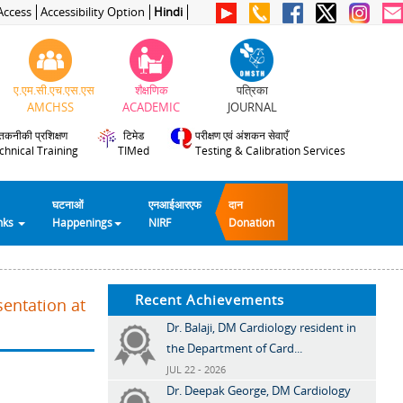
Access
Accessibility Option
Hindi
ए.एम.सी.एच.एस.एस
शैक्षणिक
पत्रिका
AMCHSS
ACADEMIC
JOURNAL
तकनीकी प्रशिक्षण
टिमेड
परीक्षण एवं अंशकन सेवाएँ
chnical Training
TIMed
Testing & Calibration Services
घटनाओं
एनआईआरएफ
दान
inks
Happenings
NIRF
Donation
Recent Achievements
sentation at
Dr. Balaji, DM Cardiology resident in
the Department of Card...
JUL 22 - 2026
Dr. Deepak George, DM Cardiology