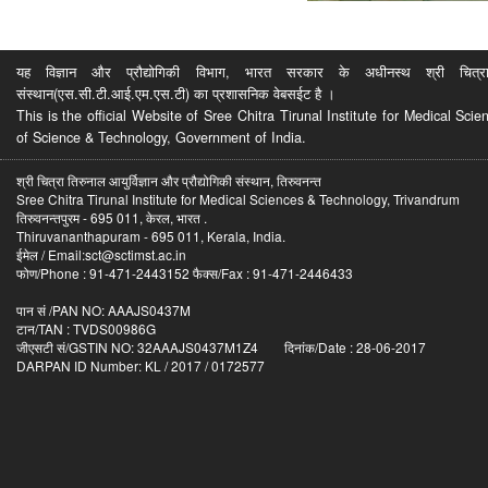
यह विज्ञान और प्रौद्योगिकी विभाग, भारत सरकार के अधीनस्थ श्री चित्रा ति
संस्थान(एस.सी.टी.आई.एम.एस.टी) का प्रशासनिक वेबसईट है ।
This is the official Website of Sree Chitra Tirunal Institute for Medical S
of Science & Technology, Government of India.
श्री चित्रा तिरुनाल आयुर्विज्ञान और प्रौद्योगिकी संस्थान, तिरुवनन्त
Sree Chitra Tirunal Institute for Medical Sciences & Technology, Trivandrum
तिरुवनन्तपुरम - 695 011, केरल, भारत .
Thiruvananthapuram - 695 011, Kerala, India.
ईमेल / Email:sct@sctimst.ac.in
फोण/Phone : 91-471-2443152 फैक्स/Fax : 91-471-2446433
पान सं /PAN NO: AAAJS0437M
टान/TAN : TVDS00986G
जीएसटी सं/GSTIN NO: 32AAAJS0437M1Z4 दिनांक/Date : 28-06-2017
DARPAN ID Number: KL / 2017 / 0172577