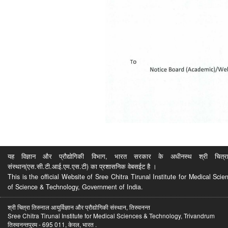
यह विज्ञान और प्रौद्योगिकी विभाग, भारत सरकार के अधीनस्थ श्री चित्रा ति
संस्थान(एस.सी.टी.आई.एम.एस.टी) का प्रशासनिक वेबसईट है ।
This is the official Website of Sree Chitra Tirunal Institute for Medical S
of Science & Technology, Government of India.
श्री चित्रा तिरुनाल आयुर्विज्ञान और प्रौद्योगिकी संस्थान, तिरुवनन्त
Sree Chitra Tirunal Institute for Medical Sciences & Technology, Trivandrum
तिरुवनन्तपुरम - 695 011, केरल, भारत .