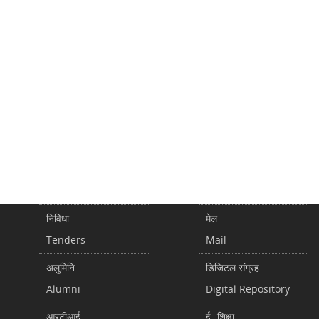
निविधा
मेल
Tenders
Mail
अलुमिनि
डिजिटल संग्रह
Alumni
Digital Repository
आरटीआई
ई- शिक्षा