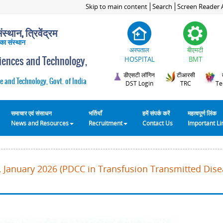
Skip to main content
Search
Screen Reader 
स्थान, त्रिवेंद्रम
 का संस्थान
अस्पताल
बीएमटी
ciences and Technology,
HOSPITAL
BMT
डीएसटी लॉगिन
टीआरसी
e and Technology, Govt. of India
DST Login
TRC
Te
समाचार एवं संसाधन
भर्तियाँ
हमें संपर्क करें
महत्वपूर्ण लिंक
News and Resources
Recruitment
Contact Us
Important L
 January 2026 (PDCC in Transfusion Transmitted Disea