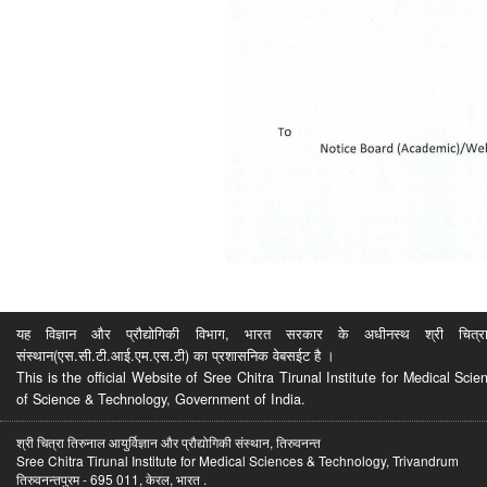
यह विज्ञान और प्रौद्योगिकी विभाग, भारत सरकार के अधीनस्थ श्री चित्रा ति
संस्थान(एस.सी.टी.आई.एम.एस.टी) का प्रशासनिक वेबसईट है ।
This is the official Website of Sree Chitra Tirunal Institute for Medical S
of Science & Technology, Government of India.
श्री चित्रा तिरुनाल आयुर्विज्ञान और प्रौद्योगिकी संस्थान, तिरुवनन्त
Sree Chitra Tirunal Institute for Medical Sciences & Technology, Trivandrum
तिरुवनन्तपुरम - 695 011, केरल, भारत .