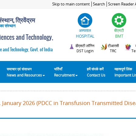
Skip to main content
Search
Screen Reader 
स्थान, त्रिवेंद्रम
 का संस्थान
अस्पताल
बीएमटी
ciences and Technology,
HOSPITAL
BMT
डीएसटी लॉगिन
टीआरसी
e and Technology, Govt. of India
DST Login
TRC
Te
समाचार एवं संसाधन
भर्तियाँ
हमें संपर्क करें
महत्वपूर्ण लिंक
News and Resources
Recruitment
Contact Us
Important L
 January 2026 (PDCC in Transfusion Transmitted Disea