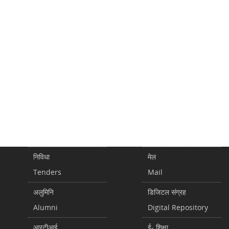
निविधा
मेल
Tenders
Mail
अलुमिनि
डिजिटल संग्रह
Alumni
Digital Repository
आरटीआई
ई- शिक्षा