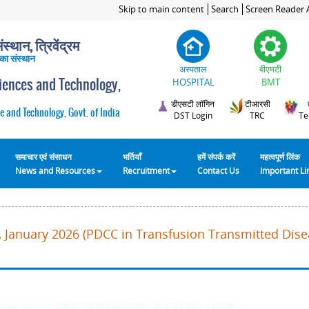
Skip to main content
Search
Screen Reader 
स्थान, त्रिवेंद्रम
 का संस्थान
अस्पताल
बीएमटी
ciences and Technology,
HOSPITAL
BMT
डीएसटी लॉगिन
टीआरसी
e and Technology, Govt. of India
DST Login
TRC
Te
समाचार एवं संसाधन
भर्तियाँ
हमें संपर्क करें
महत्वपूर्ण लिंक
News and Resources
Recruitment
Contact Us
Important L
 January 2026 (PDCC in Transfusion Transmitted Disea