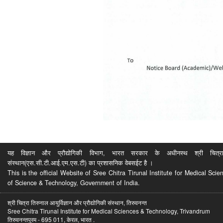
यह विज्ञान और प्रौद्योगिकी विभाग, भारत सरकार के अधीनस्थ श्री चित्रा ति
संस्थान(एस.सी.टी.आई.एम.एस.टी) का प्रशासनिक वेबसईट है ।
This is the official Website of Sree Chitra Tirunal Institute for Medical S
of Science & Technology, Government of India.
श्री चित्रा तिरुनाल आयुर्विज्ञान और प्रौद्योगिकी संस्थान, तिरुवनन्त
Sree Chitra Tirunal Institute for Medical Sciences & Technology, Trivandrum
तिरुवनन्तपुरम - 695 011, केरल, भारत .