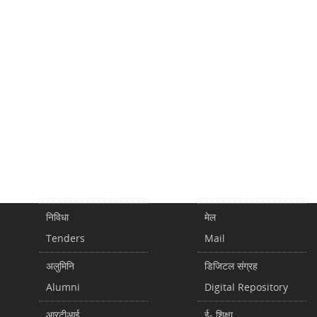
निविधा
मेल
Tenders
Mail
अलुमिनि
डिजिटल संग्रह
Alumni
Digital Repository
आरटीआई
ई- शिक्षा