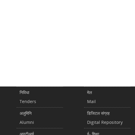
निविधा
मेल
Tenders
Mail
अलुमिनि
डिजिटल संग्रह
Alumni
Digital Repository
आरटीआई
ई- शिक्षा