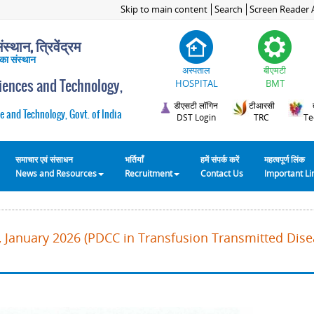
Skip to main content
Search
Screen Reader 
स्थान, त्रिवेंद्रम
 का संस्थान
अस्पताल
बीएमटी
ciences and Technology,
HOSPITAL
BMT
डीएसटी लॉगिन
टीआरसी
e and Technology, Govt. of India
DST Login
TRC
Te
समाचार एवं संसाधन
भर्तियाँ
हमें संपर्क करें
महत्वपूर्ण लिंक
News and Resources
Recruitment
Contact Us
Important L
 January 2026 (PDCC in Transfusion Transmitted Disea