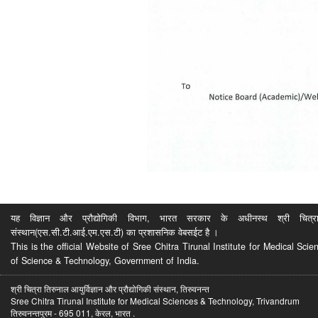
यह विज्ञान और प्रौद्योगिकी विभाग, भारत सरकार के अधीनस्थ श्री चित्रा ति
संस्थान(एस.सी.टी.आई.एम.एस.टी) का प्रशासनिक वेबसईट है ।
This is the official Website of Sree Chitra Tirunal Institute for Medical S
of Science & Technology, Government of India.
श्री चित्रा तिरुनाल आयुर्विज्ञान और प्रौद्योगिकी संस्थान, तिरुवनन्त
Sree Chitra Tirunal Institute for Medical Sciences & Technology, Trivandrum
तिरुवनन्तपुरम - 695 011, केरल, भारत .