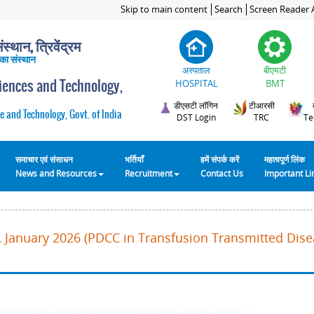
Skip to main content
Search
Screen Reader 
स्थान, त्रिवेंद्रम
 का संस्थान
अस्पताल
बीएमटी
ciences and Technology,
HOSPITAL
BMT
डीएसटी लॉगिन
टीआरसी
e and Technology, Govt. of India
DST Login
TRC
Te
समाचार एवं संसाधन
भर्तियाँ
हमें संपर्क करें
महत्वपूर्ण लिंक
News and Resources
Recruitment
Contact Us
Important L
 January 2026 (PDCC in Transfusion Transmitted Disea