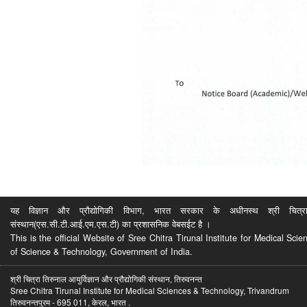
यह विज्ञान और प्रौद्योगिकी विभाग, भारत सरकार के अधीनस्थ श्री चित्रा ति
संस्थान(एस.सी.टी.आई.एम.एस.टी) का प्रशासनिक वेबसईट है ।
This is the official Website of Sree Chitra Tirunal Institute for Medical S
of Science & Technology, Government of India.
श्री चित्रा तिरुनाल आयुर्विज्ञान और प्रौद्योगिकी संस्थान, तिरुवनन्त
Sree Chitra Tirunal Institute for Medical Sciences & Technology, Trivandrum
तिरुवनन्तपुरम - 695 011, केरल, भारत .