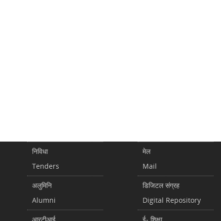
निविधा
मेल
Tenders
Mail
अलुमिनि
डिजिटल संग्रह
Alumni
Digital Repository
आरटीआई
ई- शिक्षा