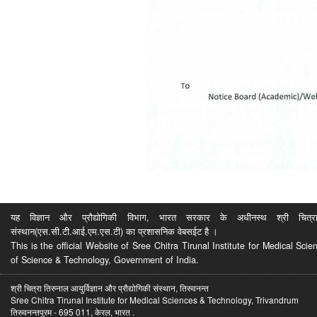
यह विज्ञान और प्रौद्योगिकी विभाग, भारत सरकार के अधीनस्थ श्री चित्रा ति
संस्थान(एस.सी.टी.आई.एम.एस.टी) का प्रशासनिक वेबसईट है ।
This is the official Website of Sree Chitra Tirunal Institute for Medical S
of Science & Technology, Government of India.
श्री चित्रा तिरुनाल आयुर्विज्ञान और प्रौद्योगिकी संस्थान, तिरुवनन्त
Sree Chitra Tirunal Institute for Medical Sciences & Technology, Trivandrum
तिरुवनन्तपुरम - 695 011, केरल, भारत .