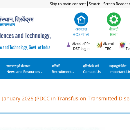
Skip to main content
Search
Screen Reader 
स्थान, त्रिवेंद्रम
 का संस्थान
अस्पताल
बीएमटी
ciences and Technology,
HOSPITAL
BMT
डीएसटी लॉगिन
टीआरसी
e and Technology, Govt. of India
DST Login
TRC
Te
समाचार एवं संसाधन
भर्तियाँ
हमें संपर्क करें
महत्वपूर्ण लिंक
News and Resources
Recruitment
Contact Us
Important L
 January 2026 (PDCC in Transfusion Transmitted Disea