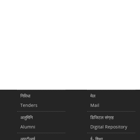
निविधा
मेल
Tenders
Mail
अलुमिनि
डिजिटल संग्रह
Alumni
Digital Repository
आरटीआई
ई- शिक्षा