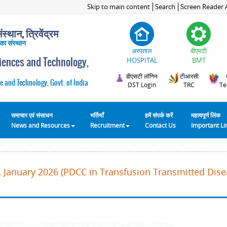
Skip to main content
Search
Screen Reader 
स्थान, त्रिवेंद्रम
 का संस्थान
अस्पताल
बीएमटी
ciences and Technology,
HOSPITAL
BMT
डीएसटी लॉगिन
टीआरसी
e and Technology, Govt. of India
DST Login
TRC
Te
समाचार एवं संसाधन
भर्तियाँ
हमें संपर्क करें
महत्वपूर्ण लिंक
News and Resources
Recruitment
Contact Us
Important L
 January 2026 (PDCC in Transfusion Transmitted Disea