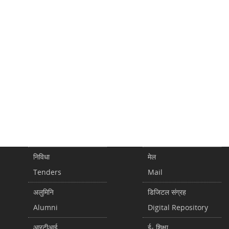
निविधा
मेल
Tenders
Mail
अलुमिनि
डिजिटल संग्रह
Alumni
Digital Repository
आरटीआई
ई- शिक्षा