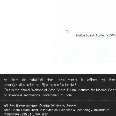
यह विज्ञान और प्रौद्योगिकी विभाग, भारत सरकार के अधीनस्थ श्री चित्रा ति
संस्थान(एस.सी.टी.आई.एम.एस.टी) का प्रशासनिक वेबसईट है ।
This is the official Website of Sree Chitra Tirunal Institute for Medical S
of Science & Technology, Government of India.
श्री चित्रा तिरुनाल आयुर्विज्ञान और प्रौद्योगिकी संस्थान, तिरुवनन्त
Sree Chitra Tirunal Institute for Medical Sciences & Technology, Trivandrum
तिरुवनन्तपुरम - 695 011, केरल, भारत .