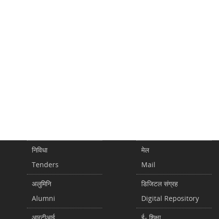
निविधा
मेल
Tenders
Mail
अलुमिनि
डिजिटल संग्रह
Alumni
Digital Repository
आरटीआई
ई- शिक्षा