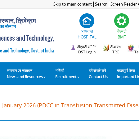
Skip to main content
Search
Screen Reader 
स्थान, त्रिवेंद्रम
 का संस्थान
अस्पताल
बीएमटी
ciences and Technology,
HOSPITAL
BMT
डीएसटी लॉगिन
टीआरसी
e and Technology, Govt. of India
DST Login
TRC
Te
समाचार एवं संसाधन
भर्तियाँ
हमें संपर्क करें
महत्वपूर्ण लिंक
News and Resources
Recruitment
Contact Us
Important L
 January 2026 (PDCC in Transfusion Transmitted Disea