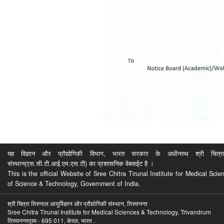
यह विज्ञान और प्रौद्योगिकी विभाग, भारत सरकार के अधीनस्थ श्री चित्रा ति
संस्थान(एस.सी.टी.आई.एम.एस.टी) का प्रशासनिक वेबसईट है ।
This is the official Website of Sree Chitra Tirunal Institute for Medical S
of Science & Technology, Government of India.
श्री चित्रा तिरुनाल आयुर्विज्ञान और प्रौद्योगिकी संस्थान, तिरुवनन्त
Sree Chitra Tirunal Institute for Medical Sciences & Technology, Trivandrum
तिरुवनन्तपुरम - 695 011, केरल, भारत .