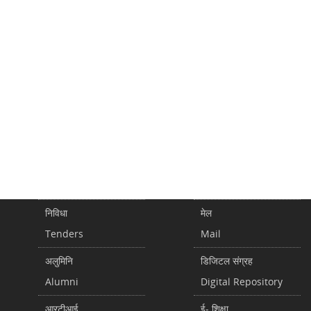
निविधा
मेल
Tenders
Mail
अलुमिनि
डिजिटल संग्रह
Alumni
Digital Repository
आरटीआई
ई- शिक्षा