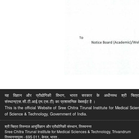
यह विज्ञान और प्रौद्योगिकी विभाग, भारत सरकार के अधीनस्थ श्री चित्रा ति
संस्थान(एस.सी.टी.आई.एम.एस.टी) का प्रशासनिक वेबसईट है ।
This is the official Website of Sree Chitra Tirunal Institute for Medical S
of Science & Technology, Government of India.
श्री चित्रा तिरुनाल आयुर्विज्ञान और प्रौद्योगिकी संस्थान, तिरुवनन्त
Sree Chitra Tirunal Institute for Medical Sciences & Technology, Trivandrum
तिरुवनन्तपुरम - 695 011, केरल, भारत .