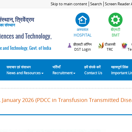
Skip to main content
Search
Screen Reader 
स्थान, त्रिवेंद्रम
 का संस्थान
अस्पताल
बीएमटी
ciences and Technology,
HOSPITAL
BMT
डीएसटी लॉगिन
टीआरसी
e and Technology, Govt. of India
DST Login
TRC
Te
समाचार एवं संसाधन
भर्तियाँ
हमें संपर्क करें
महत्वपूर्ण लिंक
News and Resources
Recruitment
Contact Us
Important L
 January 2026 (PDCC in Transfusion Transmitted Disea