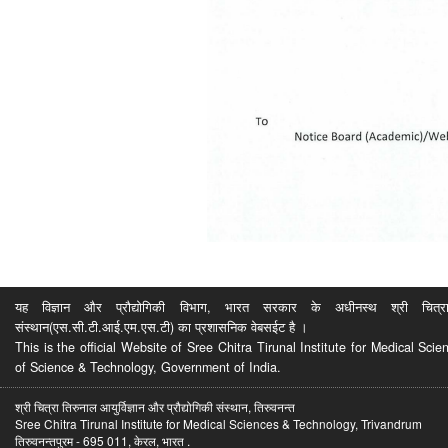
यह विज्ञान और प्रौद्योगिकी विभाग, भारत सरकार के अधीनस्थ श्री चित्रा ति
संस्थान(एस.सी.टी.आई.एम.एस.टी) का प्रशासनिक वेबसईट है ।
This is the official Website of Sree Chitra Tirunal Institute for Medical S
of Science & Technology, Government of India.
श्री चित्रा तिरुनाल आयुर्विज्ञान और प्रौद्योगिकी संस्थान, तिरुवनन्त
Sree Chitra Tirunal Institute for Medical Sciences & Technology, Trivandrum
तिरुवनन्तपुरम - 695 011, केरल, भारत .