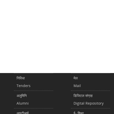
निविधा
मेल
Tenders
Mail
अलुमिनि
डिजिटल संग्रह
Alumni
Digital Repository
आरटीआई
ई- शिक्षा