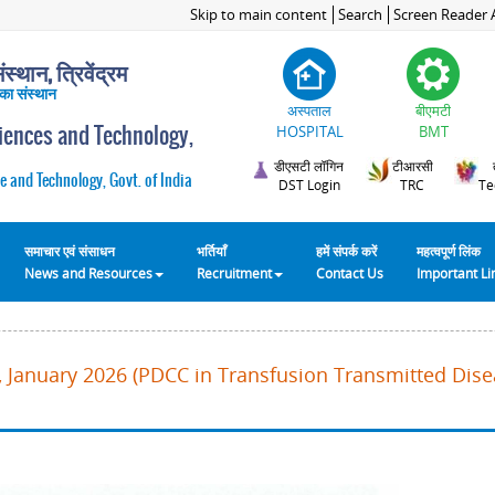
Skip to main content
Search
Screen Reader 
स्थान, त्रिवेंद्रम
 का संस्थान
अस्पताल
बीएमटी
ciences and Technology,
HOSPITAL
BMT
डीएसटी लॉगिन
टीआरसी
e and Technology, Govt. of India
DST Login
TRC
Te
समाचार एवं संसाधन
भर्तियाँ
हमें संपर्क करें
महत्वपूर्ण लिंक
News and Resources
Recruitment
Contact Us
Important L
 January 2026 (PDCC in Transfusion Transmitted Disea