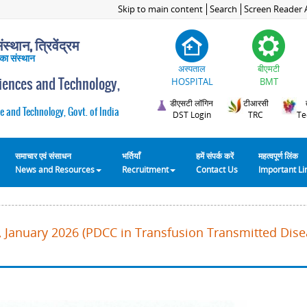
Skip to main content
Search
Screen Reader 
स्थान, त्रिवेंद्रम
 का संस्थान
अस्पताल
बीएमटी
ciences and Technology,
HOSPITAL
BMT
डीएसटी लॉगिन
टीआरसी
e and Technology, Govt. of India
DST Login
TRC
Te
समाचार एवं संसाधन
भर्तियाँ
हमें संपर्क करें
महत्वपूर्ण लिंक
News and Resources
Recruitment
Contact Us
Important L
 January 2026 (PDCC in Transfusion Transmitted Disea