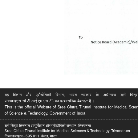
यह विज्ञान और प्रौद्योगिकी विभाग, भारत सरकार के अधीनस्थ श्री चित्रा ति
संस्थान(एस.सी.टी.आई.एम.एस.टी) का प्रशासनिक वेबसईट है ।
This is the official Website of Sree Chitra Tirunal Institute for Medical S
of Science & Technology, Government of India.
श्री चित्रा तिरुनाल आयुर्विज्ञान और प्रौद्योगिकी संस्थान, तिरुवनन्त
Sree Chitra Tirunal Institute for Medical Sciences & Technology, Trivandrum
तिरुवनन्तपुरम - 695 011, केरल, भारत .