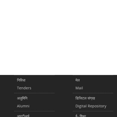
निविधा
मेल
Tenders
Mail
अलुमिनि
डिजिटल संग्रह
Alumni
Digital Repository
आरटीआई
ई- शिक्षा