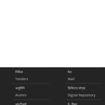
निविधा
मेल
Tenders
Mail
अलुमिनि
डिजिटल संग्रह
Alumni
Digital Repository
आरटीआई
ई- शिक्षा