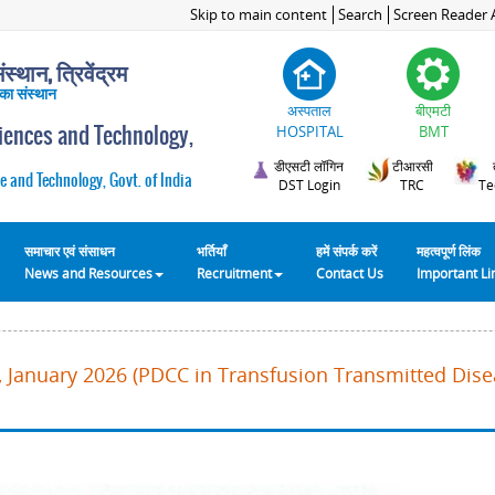
Skip to main content
Search
Screen Reader 
स्थान, त्रिवेंद्रम
 का संस्थान
अस्पताल
बीएमटी
ciences and Technology,
HOSPITAL
BMT
डीएसटी लॉगिन
टीआरसी
e and Technology, Govt. of India
DST Login
TRC
Te
समाचार एवं संसाधन
भर्तियाँ
हमें संपर्क करें
महत्वपूर्ण लिंक
News and Resources
Recruitment
Contact Us
Important L
 January 2026 (PDCC in Transfusion Transmitted Disea