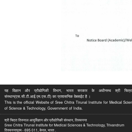
यह विज्ञान और प्रौद्योगिकी विभाग, भारत सरकार के अधीनस्थ श्री चित्रा ति
संस्थान(एस.सी.टी.आई.एम.एस.टी) का प्रशासनिक वेबसईट है ।
This is the official Website of Sree Chitra Tirunal Institute for Medical S
of Science & Technology, Government of India.
श्री चित्रा तिरुनाल आयुर्विज्ञान और प्रौद्योगिकी संस्थान, तिरुवनन्त
Sree Chitra Tirunal Institute for Medical Sciences & Technology, Trivandrum
तिरुवनन्तपुरम - 695 011, केरल, भारत .