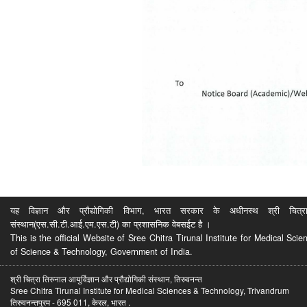
यह विज्ञान और प्रौद्योगिकी विभाग, भारत सरकार के अधीनस्थ श्री चित्रा ति
संस्थान(एस.सी.टी.आई.एम.एस.टी) का प्रशासनिक वेबसईट है ।
This is the official Website of Sree Chitra Tirunal Institute for Medical S
of Science & Technology, Government of India.
श्री चित्रा तिरुनाल आयुर्विज्ञान और प्रौद्योगिकी संस्थान, तिरुवनन्त
Sree Chitra Tirunal Institute for Medical Sciences & Technology, Trivandrum
तिरुवनन्तपुरम - 695 011, केरल, भारत .