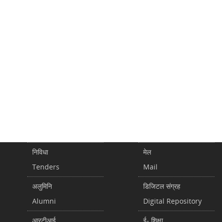
निविधा
मेल
Tenders
Mail
अलुमिनि
डिजिटल संग्रह
Alumni
Digital Repository
आरटीआई
ई- शिक्षा