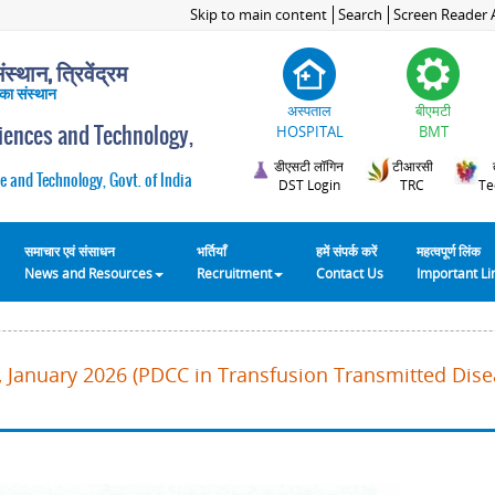
Skip to main content
Search
Screen Reader 
स्थान, त्रिवेंद्रम
 का संस्थान
अस्पताल
बीएमटी
ciences and Technology,
HOSPITAL
BMT
डीएसटी लॉगिन
टीआरसी
e and Technology, Govt. of India
DST Login
TRC
Te
समाचार एवं संसाधन
भर्तियाँ
हमें संपर्क करें
महत्वपूर्ण लिंक
News and Resources
Recruitment
Contact Us
Important L
 January 2026 (PDCC in Transfusion Transmitted Disea