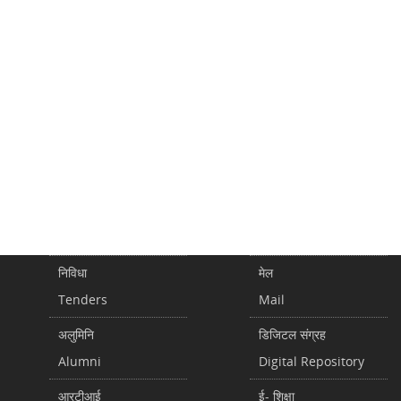
निविधा
मेल
Tenders
Mail
अलुमिनि
डिजिटल संग्रह
Alumni
Digital Repository
आरटीआई
ई- शिक्षा