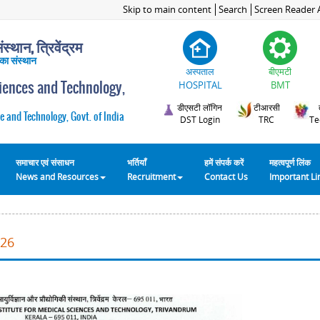
Skip to main content
Search
Screen Reader 
स्थान, त्रिवेंद्रम
 का संस्थान
अस्पताल
बीएमटी
ciences and Technology,
HOSPITAL
BMT
डीएसटी लॉगिन
टीआरसी
e and Technology, Govt. of India
DST Login
TRC
Te
समाचार एवं संसाधन
भर्तियाँ
हमें संपर्क करें
महत्वपूर्ण लिंक
News and Resources
Recruitment
Contact Us
Important L
026