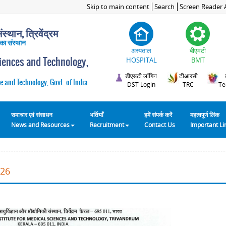
Skip to main content
Search
Screen Reader 
स्थान, त्रिवेंद्रम
 का संस्थान
अस्पताल
बीएमटी
ciences and Technology,
HOSPITAL
BMT
डीएसटी लॉगिन
टीआरसी
e and Technology, Govt. of India
DST Login
TRC
Te
समाचार एवं संसाधन
भर्तियाँ
हमें संपर्क करें
महत्वपूर्ण लिंक
News and Resources
Recruitment
Contact Us
Important L
026