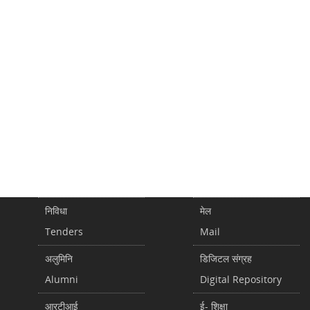
निविधा
मेल
Tenders
Mail
अलुमिनि
डिजिटल संग्रह
Alumni
Digital Repository
आरटीआई
ई- शिक्षा