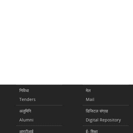
निविधा
मेल
Tenders
Mail
अलुमिनि
डिजिटल संग्रह
Alumni
Digital Repository
आरटीआई
ई- शिक्षा