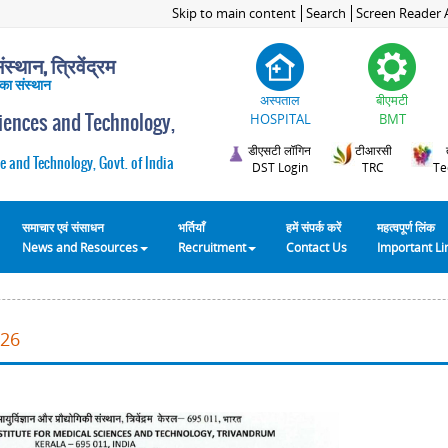
Skip to main content
Search
Screen Reader 
स्थान, त्रिवेंद्रम
 का संस्थान
अस्पताल
बीएमटी
ciences and Technology,
HOSPITAL
BMT
डीएसटी लॉगिन
टीआरसी
e and Technology, Govt. of India
DST Login
TRC
Te
समाचार एवं संसाधन
भर्तियाँ
हमें संपर्क करें
महत्वपूर्ण लिंक
News and Resources
Recruitment
Contact Us
Important L
026