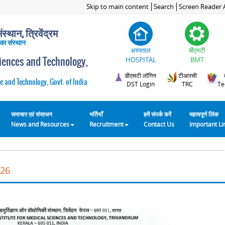
Skip to main content
Search
Screen Reader 
स्थान, त्रिवेंद्रम
 का संस्थान
अस्पताल
बीएमटी
ciences and Technology,
HOSPITAL
BMT
डीएसटी लॉगिन
टीआरसी
e and Technology, Govt. of India
DST Login
TRC
Te
समाचार एवं संसाधन
भर्तियाँ
हमें संपर्क करें
महत्वपूर्ण लिंक
News and Resources
Recruitment
Contact Us
Important L
026