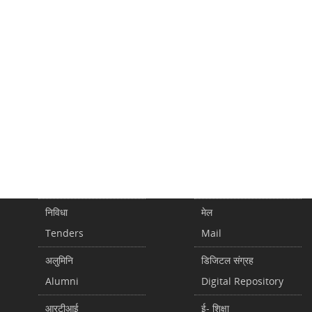
निविधा
मेल
Tenders
Mail
अलुमिनि
डिजिटल संग्रह
Alumni
Digital Repository
आरटीआई
ई- शिक्षा