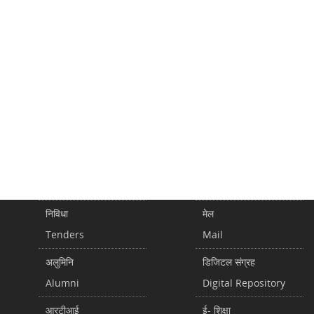
निविधा
मेल
Tenders
Mail
अलुमिनि
डिजिटल संग्रह
Alumni
Digital Repository
आरटीआई
ई- शिक्षा