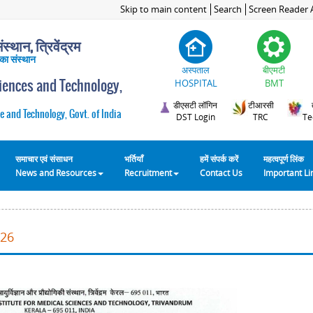
Skip to main content
Search
Screen Reader 
स्थान, त्रिवेंद्रम
 का संस्थान
अस्पताल
बीएमटी
ciences and Technology,
HOSPITAL
BMT
डीएसटी लॉगिन
टीआरसी
e and Technology, Govt. of India
DST Login
TRC
Te
समाचार एवं संसाधन
भर्तियाँ
हमें संपर्क करें
महत्वपूर्ण लिंक
News and Resources
Recruitment
Contact Us
Important L
026