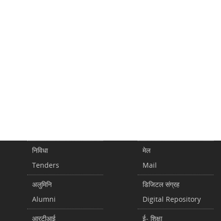
निविधा
मेल
Tenders
Mail
अलुमिनि
डिजिटल संग्रह
Alumni
Digital Repository
आरटीआई
ई- शिक्षा