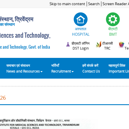
Skip to main content
Search
Screen Reader 
स्थान, त्रिवेंद्रम
 का संस्थान
अस्पताल
बीएमटी
ciences and Technology,
HOSPITAL
BMT
डीएसटी लॉगिन
टीआरसी
e and Technology, Govt. of India
DST Login
TRC
Te
समाचार एवं संसाधन
भर्तियाँ
हमें संपर्क करें
महत्वपूर्ण लिंक
News and Resources
Recruitment
Contact Us
Important L
026