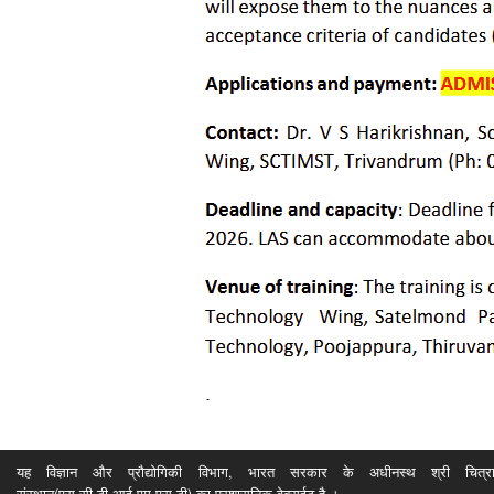
यह विज्ञान और प्रौद्योगिकी विभाग, भारत सरकार के अधीनस्थ श्री चित्रा ति
संस्थान(एस.सी.टी.आई.एम.एस.टी) का प्रशासनिक वेबसईट है ।