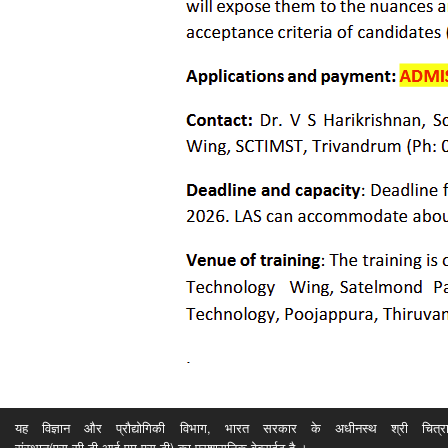
यह विज्ञान और प्रौद्योगिकी विभाग, भारत सरकार के अधीनस्थ श्री चित्रा ति
संस्थान(एस.सी.टी.आई.एम.एस.टी) का प्रशासनिक वेबसईट है ।