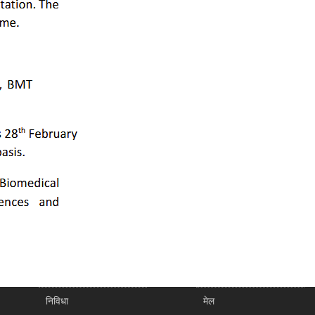
निविधा
मेल