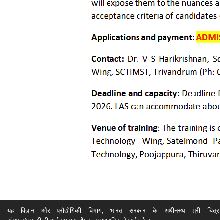
यह विज्ञान और प्रौद्योगिकी विभाग, भारत सरकार के अधीनस्थ श्री चित्रा ति
संस्थान(एस.सी.टी.आई.एम.एस.टी) का प्रशासनिक वेबसईट है ।