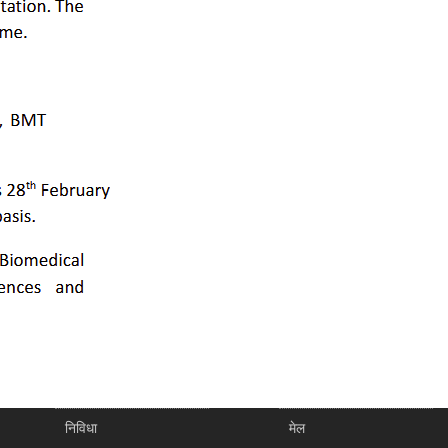
निविधा
मेल