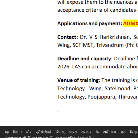
यह विज्ञान और प्रौद्योगिकी विभाग, भारत सरकार के अधीनस्थ श्री चित्रा ति
संस्थान(एस.सी.टी.आई.एम.एस.टी) का प्रशासनिक वेबसईट है ।