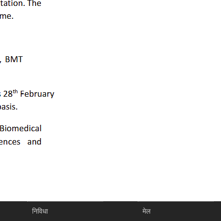
निविधा
मेल