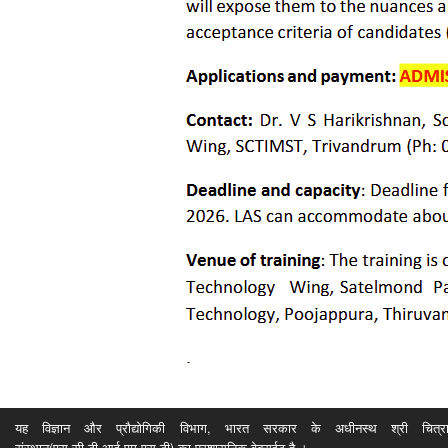
यह विज्ञान और प्रौद्योगिकी विभाग, भारत सरकार के अधीनस्थ श्री चित्रा ति
संस्थान(एस.सी.टी.आई.एम.एस.टी) का प्रशासनिक वेबसईट है ।