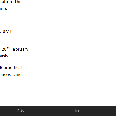
निविधा
मेल