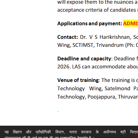
यह विज्ञान और प्रौद्योगिकी विभाग, भारत सरकार के अधीनस्थ श्री चित्रा ति
संस्थान(एस.सी.टी.आई.एम.एस.टी) का प्रशासनिक वेबसईट है ।