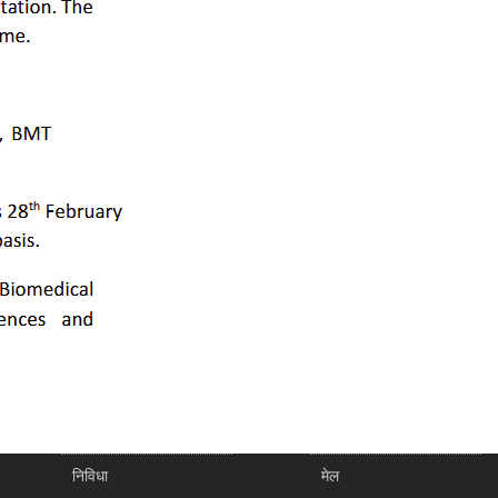
निविधा
मेल