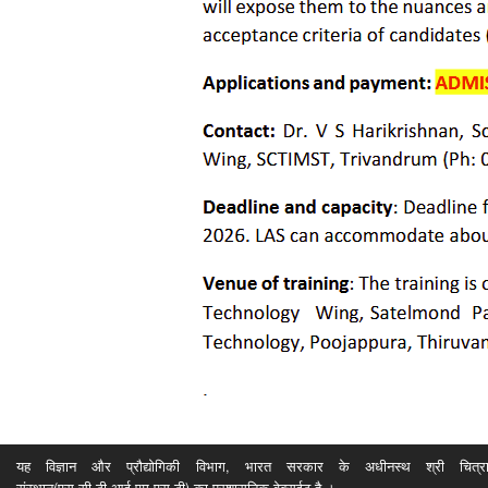
यह विज्ञान और प्रौद्योगिकी विभाग, भारत सरकार के अधीनस्थ श्री चित्रा ति
संस्थान(एस.सी.टी.आई.एम.एस.टी) का प्रशासनिक वेबसईट है ।