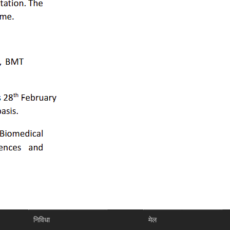
निविधा
मेल