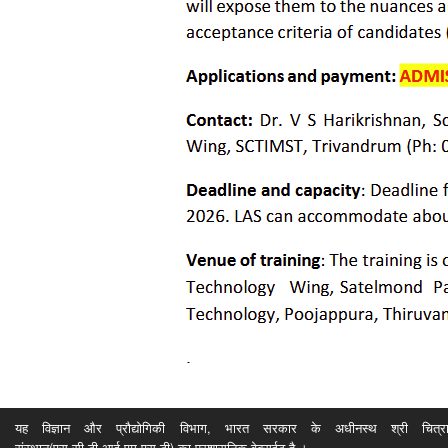
यह विज्ञान और प्रौद्योगिकी विभाग, भारत सरकार के अधीनस्थ श्री चित्रा ति
संस्थान(एस.सी.टी.आई.एम.एस.टी) का प्रशासनिक वेबसईट है ।