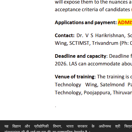
यह विज्ञान और प्रौद्योगिकी विभाग, भारत सरकार के अधीनस्थ श्री चित्रा ति
संस्थान(एस.सी.टी.आई.एम.एस.टी) का प्रशासनिक वेबसईट है ।