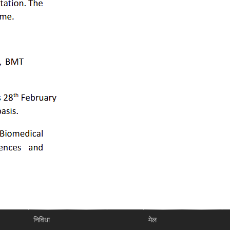
निविधा
मेल