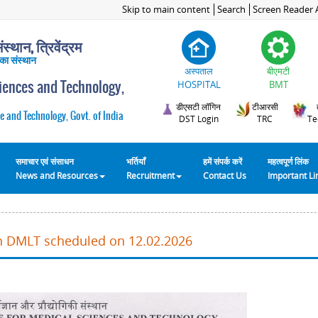
Skip to main content
Search
Screen Reader 
स्थान, त्रिवेंद्रम
 का संस्थान
अस्पताल
बीएमटी
ciences and Technology,
HOSPITAL
BMT
डीएसटी लॉगिन
टीआरसी
e and Technology, Govt. of India
DST Login
TRC
Te
समाचार एवं संसाधन
भर्तियाँ
हमें संपर्क करें
महत्वपूर्ण लिंक
News and Resources
Recruitment
Contact Us
Important L
in DMLT scheduled on 12.02.2026