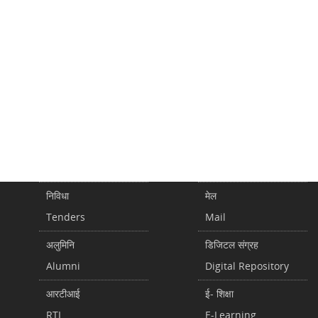
निविधा
मेल
Tenders
Mail
अलुमिनि
डिजिटल संग्रह
Alumni
Digital Repository
आरटीआई
ई- शिक्षा
RTI
E-Learning