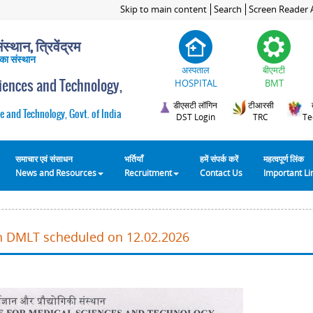
Skip to main content
Search
Screen Reader 
स्थान, त्रिवेंद्रम
 का संस्थान
अस्पताल
बीएमटी
ciences and Technology,
HOSPITAL
BMT
डीएसटी लॉगिन
टीआरसी
e and Technology, Govt. of India
DST Login
TRC
Te
समाचार एवं संसाधन
भर्तियाँ
हमें संपर्क करें
महत्वपूर्ण लिंक
News and Resources
Recruitment
Contact Us
Important L
in DMLT scheduled on 12.02.2026