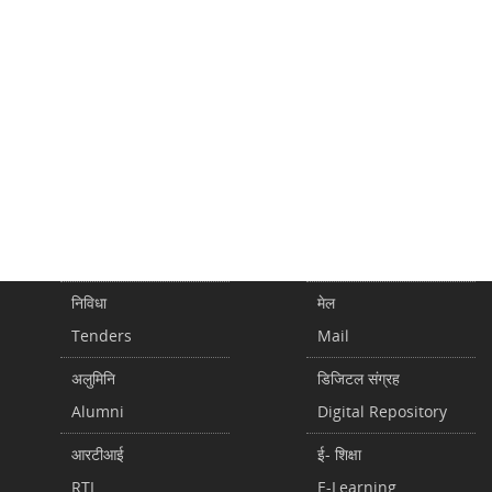
निविधा
मेल
Tenders
Mail
अलुमिनि
डिजिटल संग्रह
Alumni
Digital Repository
आरटीआई
ई- शिक्षा
RTI
E-Learning