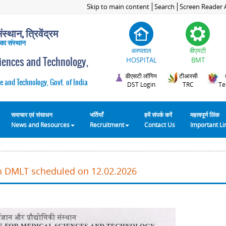
Skip to main content
Search
Screen Reader 
स्थान, त्रिवेंद्रम
 का संस्थान
अस्पताल
बीएमटी
ciences and Technology,
HOSPITAL
BMT
डीएसटी लॉगिन
टीआरसी
e and Technology, Govt. of India
DST Login
TRC
Te
समाचार एवं संसाधन
भर्तियाँ
हमें संपर्क करें
महत्वपूर्ण लिंक
News and Resources
Recruitment
Contact Us
Important L
in DMLT scheduled on 12.02.2026