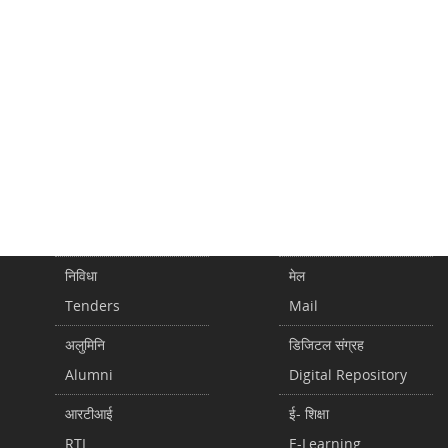
निविधा
मेल
Tenders
Mail
अलुमिनि
डिजिटल संग्रह
Alumni
Digital Repository
आरटीआई
ई- शिक्षा
RTI
E-Learning