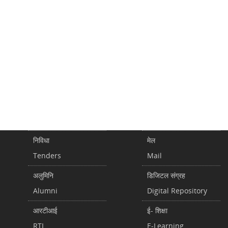
निविधा
मेल
Tenders
Mail
अलुमिनि
डिजिटल संग्रह
Alumni
Digital Repository
आरटीआई
ई- शिक्षा
RTI
E-Learning