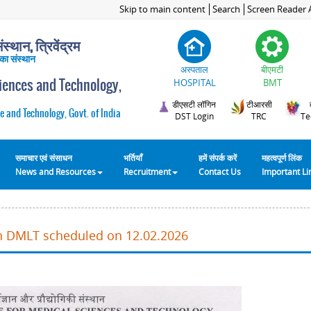
Skip to main content
Search
Screen Reader 
स्थान, त्रिवेंद्रम
 का संस्थान
अस्पताल
बीएमटी
ciences and Technology,
HOSPITAL
BMT
डीएसटी लॉगिन
टीआरसी
e and Technology, Govt. of India
DST Login
TRC
Te
समाचार एवं संसाधन
भर्तियाँ
हमें संपर्क करें
महत्वपूर्ण लिंक
News and Resources
Recruitment
Contact Us
Important L
in DMLT scheduled on 12.02.2026