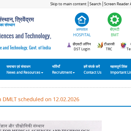
Skip to main content
Search
Screen Reader 
स्थान, त्रिवेंद्रम
 का संस्थान
अस्पताल
बीएमटी
ciences and Technology,
HOSPITAL
BMT
डीएसटी लॉगिन
टीआरसी
e and Technology, Govt. of India
DST Login
TRC
Te
समाचार एवं संसाधन
भर्तियाँ
हमें संपर्क करें
महत्वपूर्ण लिंक
News and Resources
Recruitment
Contact Us
Important L
in DMLT scheduled on 12.02.2026