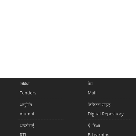
निविधा
मेल
Tenders
Mail
अलुमिनि
डिजिटल संग्रह
Alumni
Digital Repository
आरटीआई
ई- शिक्षा
RTI
E-Learning