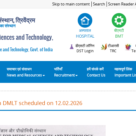
Skip to main content
Search
Screen Reader 
स्थान, त्रिवेंद्रम
 का संस्थान
अस्पताल
बीएमटी
ciences and Technology,
HOSPITAL
BMT
डीएसटी लॉगिन
टीआरसी
e and Technology, Govt. of India
DST Login
TRC
Te
समाचार एवं संसाधन
भर्तियाँ
हमें संपर्क करें
महत्वपूर्ण लिंक
News and Resources
Recruitment
Contact Us
Important L
in DMLT scheduled on 12.02.2026