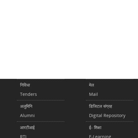
निविधा
मेल
Tenders
Mail
अलुमिनि
डिजिटल संग्रह
Alumni
Digital Repository
आरटीआई
ई- शिक्षा
RTI
E-Learning