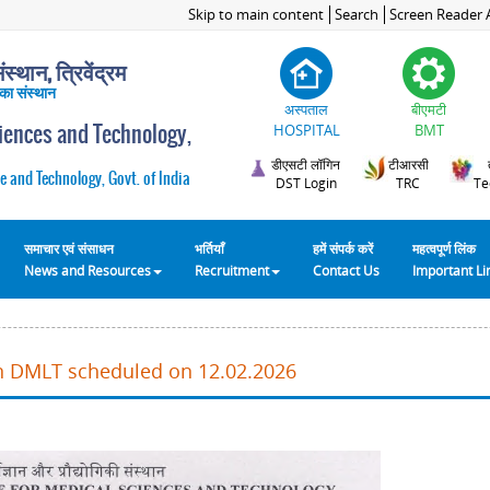
Skip to main content
Search
Screen Reader 
स्थान, त्रिवेंद्रम
 का संस्थान
अस्पताल
बीएमटी
ciences and Technology,
HOSPITAL
BMT
डीएसटी लॉगिन
टीआरसी
e and Technology, Govt. of India
DST Login
TRC
Te
समाचार एवं संसाधन
भर्तियाँ
हमें संपर्क करें
महत्वपूर्ण लिंक
News and Resources
Recruitment
Contact Us
Important L
in DMLT scheduled on 12.02.2026