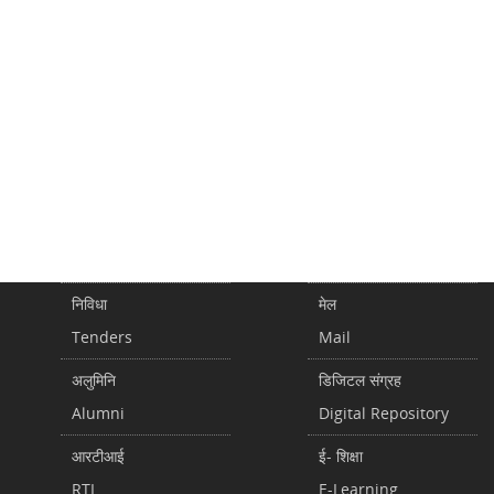
निविधा
मेल
Tenders
Mail
अलुमिनि
डिजिटल संग्रह
Alumni
Digital Repository
आरटीआई
ई- शिक्षा
RTI
E-Learning