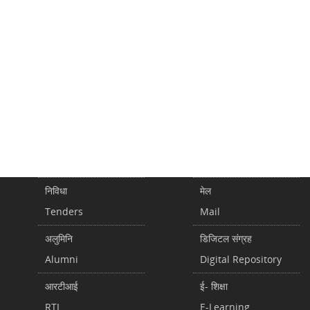
निविधा
मेल
Tenders
Mail
अलुमिनि
डिजिटल संग्रह
Alumni
Digital Repository
आरटीआई
ई- शिक्षा
RTI
E-Learning