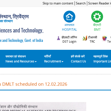
Skip to main content
Search
Screen Reader 
स्थान, त्रिवेंद्रम
 का संस्थान
अस्पताल
बीएमटी
ciences and Technology,
HOSPITAL
BMT
डीएसटी लॉगिन
टीआरसी
e and Technology, Govt. of India
DST Login
TRC
Te
समाचार एवं संसाधन
भर्तियाँ
हमें संपर्क करें
महत्वपूर्ण लिंक
News and Resources
Recruitment
Contact Us
Important L
in DMLT scheduled on 12.02.2026