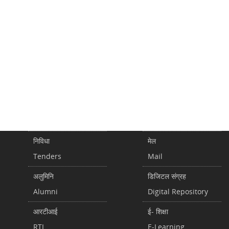
निविधा
मेल
Tenders
Mail
अलुमिनि
डिजिटल संग्रह
Alumni
Digital Repository
आरटीआई
ई- शिक्षा
RTI
E-Learning