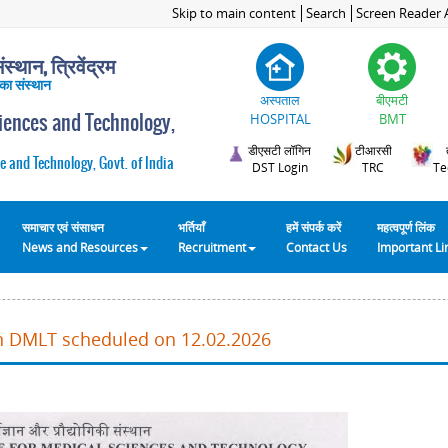
Skip to main content
Search
Screen Reader 
स्थान, त्रिवेंद्रम
 का संस्थान
अस्पताल
बीएमटी
ciences and Technology,
HOSPITAL
BMT
डीएसटी लॉगिन
टीआरसी
e and Technology, Govt. of India
DST Login
TRC
Te
समाचार एवं संसाधन
भर्तियाँ
हमें संपर्क करें
महत्वपूर्ण लिंक
News and Resources
Recruitment
Contact Us
Important L
in DMLT scheduled on 12.02.2026