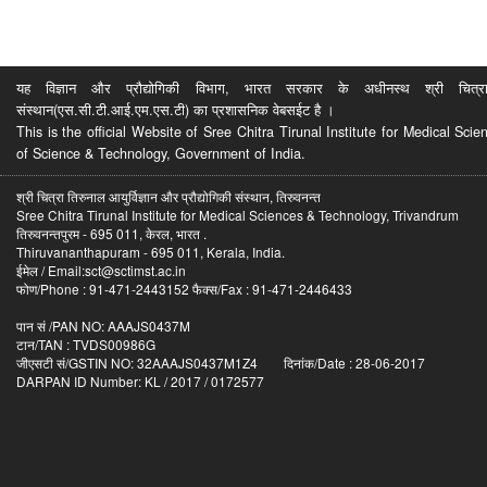
यह विज्ञान और प्रौद्योगिकी विभाग, भारत सरकार के अधीनस्थ श्री चित्रा ति
संस्थान(एस.सी.टी.आई.एम.एस.टी) का प्रशासनिक वेबसईट है ।
This is the official Website of Sree Chitra Tirunal Institute for Medical S
of Science & Technology, Government of India.
श्री चित्रा तिरुनाल आयुर्विज्ञान और प्रौद्योगिकी संस्थान, तिरुवनन्त
Sree Chitra Tirunal Institute for Medical Sciences & Technology, Trivandrum
तिरुवनन्तपुरम - 695 011, केरल, भारत .
Thiruvananthapuram - 695 011, Kerala, India.
ईमेल / Email:sct@sctimst.ac.in
फोण/Phone : 91-471-2443152 फैक्स/Fax : 91-471-2446433
पान सं /PAN NO: AAAJS0437M
टान/TAN : TVDS00986G
जीएसटी सं/GSTIN NO: 32AAAJS0437M1Z4 दिनांक/Date : 28-06-2017
DARPAN ID Number: KL / 2017 / 0172577