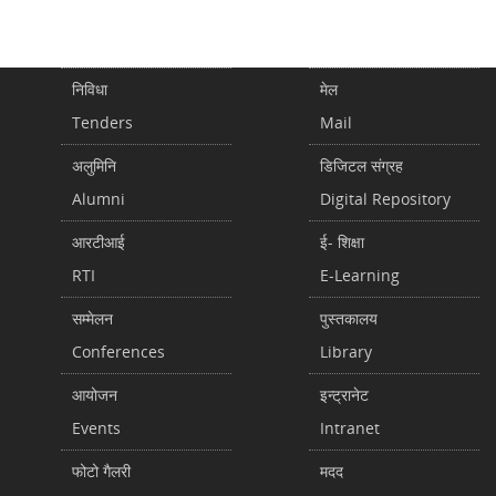
निविधा
मेल
Tenders
Mail
अलुमिनि
डिजिटल संग्रह
Alumni
Digital Repository
आरटीआई
ई- शिक्षा
RTI
E-Learning
सम्मेलन
पुस्तकालय
Conferences
Library
आयोजन
इन्ट्रानेट
Events
Intranet
फोटो गैलरी
मदद