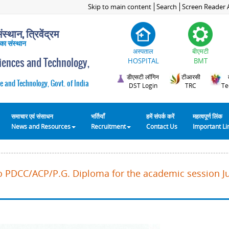
Skip to main content
Search
Screen Reader 
स्थान, त्रिवेंद्रम
 का संस्थान
अस्पताल
बीएमटी
ciences and Technology,
HOSPITAL
BMT
डीएसटी लॉगिन
टीआरसी
e and Technology, Govt. of India
DST Login
TRC
Te
समाचार एवं संसाधन
भर्तियाँ
हमें संपर्क करें
महत्वपूर्ण लिंक
News and Resources
Recruitment
Contact Us
Important L
o PDCC/ACP/P.G. Diploma for the academic session Ju